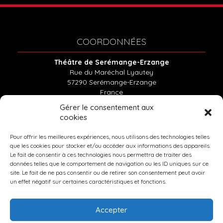
COORDONNÉES
Théâtre de Serémange-Erzange
Rue du Maréchal Lyautey
57290
Serémange-Erzange
France
Tél : 03.82.57.15.85
Gérer le consentement aux
cookies
INFOS PRATIQUES
Pour offrir les meilleures expériences, nous utilisons des technologies telles
que les cookies pour stocker et/ou accéder aux informations des appareils.
Le fait de consentir à ces technologies nous permettra de traiter des
données telles que le comportement de navigation ou les ID uniques sur ce
MENTIONS LÉGALES
site. Le fait de ne pas consentir ou de retirer son consentement peut avoir
un effet négatif sur certaines caractéristiques et fonctions.
PLAN DU SITE
Accepter