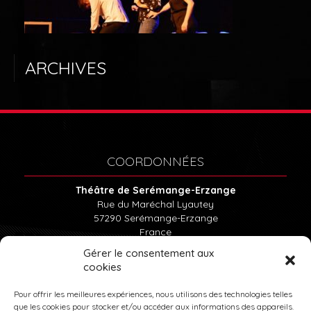
LE THÉÂTRE
ABONNEMENTS
ARCHIVES
BILLETTERIE
LOCATION DU THÉÂTRE
COORDONNÉES
Théâtre de Serémange-Erzange
Rue du Maréchal Lyautey
57290
Serémange-Erzange
France
Tél : 03.82.57.15.85
Gérer le consentement aux
cookies
INFOS PRATIQUES
Pour offrir les meilleures expériences, nous utilisons des technologies telles
que les cookies pour stocker et/ou accéder aux informations des appareils.