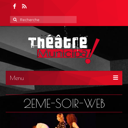
Rechercher
:
Menu
ACCUEIL
2EME-SOIR-WEB
ACTUALITÉS