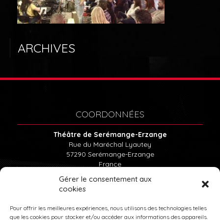
LE THÉÂTRE
ABONNEMENTS
ARCHIVES
BILLETTERIE
LOCATION DU THÉÂTRE
COORDONNÉES
Théâtre de Serémange-Erzange
Rue du Maréchal Lyautey
57290
Serémange-Erzange
France
Tél : 03.82.57.15.85
Gérer le consentement aux
cookies
INFOS PRATIQUES
Pour offrir les meilleures expériences, nous utilisons des technologies telles
que les cookies pour stocker et/ou accéder aux informations des appareils.