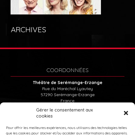
LE THÉÂTRE
ABONNEMENTS
ARCHIVES
BILLETTERIE
LOCATION DU THÉÂTRE
COORDONNÉES
Théâtre de Serémange-Erzange
Rue du Maréchal Lyautey
57290
Serémange-Erzange
France
Tél : 03.82.57.15.85
Gérer le consentement aux
cookies
INFOS PRATIQUES
Pour offrir les meilleures expériences, nous utilisons des technologies telles
que les cookies pour stocker et/ou accéder aux informations des appareils.