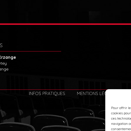
S
Erzange
utey
ange
INFOS PRATIQUES
MENTIONS LÉGALES
Pour offrir l
cookies pour
ces technolo
navigation ou
consentement