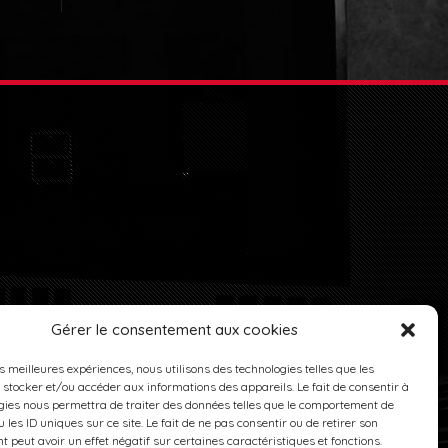
PLAN DU SITE
POLITIQUE DE COOKIES (UE)
Gérer le consentement aux cookies
es meilleures expériences, nous utilisons des technologies telles que les
 stocker et/ou accéder aux informations des appareils. Le fait de consentir à
gies nous permettra de traiter des données telles que le comportement de
 les ID uniques sur ce site. Le fait de ne pas consentir ou de retirer son
 peut avoir un effet négatif sur certaines caractéristiques et fonctions.