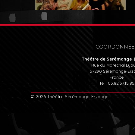
COORDONNÉE
Théâtre de Serémange-
Rue du Maréchal Lya
57290
Serémange-Erz
France
Tél : 03.82.57.15.85
© 2026 Théâtre Serémange-Erzange