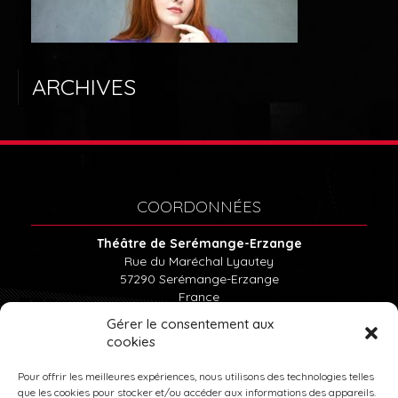
LE THÉÂTRE
ABONNEMENTS
ARCHIVES
BILLETTERIE
LOCATION DU THÉÂTRE
COORDONNÉES
Théâtre de Serémange-Erzange
Rue du Maréchal Lyautey
57290
Serémange-Erzange
France
Tél : 03.82.57.15.85
Gérer le consentement aux
cookies
INFOS PRATIQUES
Pour offrir les meilleures expériences, nous utilisons des technologies telles
que les cookies pour stocker et/ou accéder aux informations des appareils.