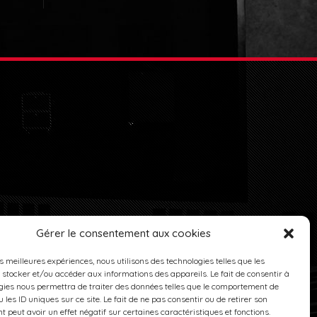
PLAN DU SITE
POLITIQUE DE COOKIES (UE)
Gérer le consentement aux cookies
es meilleures expériences, nous utilisons des technologies telles que les
 stocker et/ou accéder aux informations des appareils. Le fait de consentir à
gies nous permettra de traiter des données telles que le comportement de
 les ID uniques sur ce site. Le fait de ne pas consentir ou de retirer son
 peut avoir un effet négatif sur certaines caractéristiques et fonctions.