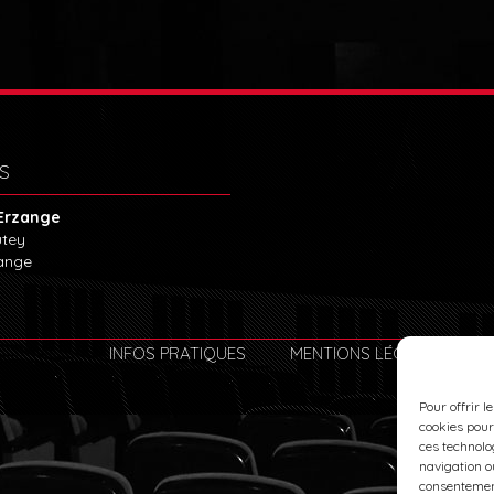
S
Erzange
utey
ange
INFOS PRATIQUES
MENTIONS LÉGALES
Pour offrir l
cookies pour
ces technolo
navigation ou
consentement