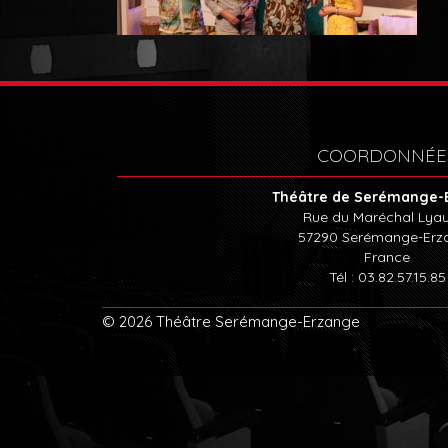
COORDONNÉE
Théâtre de Serémange-
Rue du Maréchal Lya
57290
Serémange-Erz
France
Tél : 03.82.57.15.85
© 2026 Théâtre Serémange-Erzange