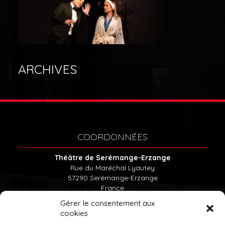
LE THÉÂTRE
ABONNEMENTS
ARCHIVES
BILLETTERIE
LOCATION DU THÉÂTRE
COORDONNÉES
Théâtre de Serémange-Erzange
Rue du Maréchal Lyautey
57290
Serémange-Erzange
France
Tél : 03.82.57.15.85
Gérer le consentement aux
cookies